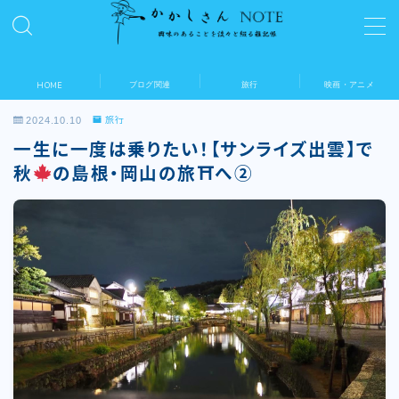
MENU
ブログ関連
旅行
映画・アニメ
HOME
デモプリセット記事 #5
プライバシーポリシー
2024.10.10
旅行
利用規約／特定商取引法に基づく表記
一生に一度は乗りたい！【サンライズ出雲】で
新着記事
秋
の島根・岡山の旅⛩へ②
新着記事一覧
有料記事の決済完了ページ
運営者情報