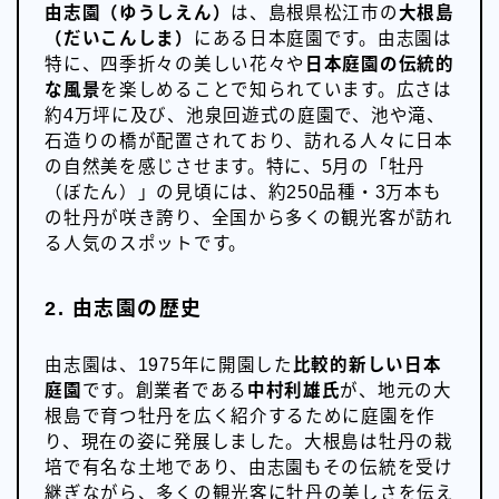
由志園（ゆうしえん）
は、島根県松江市の
大根島
（だいこんしま）
にある日本庭園です。由志園は
特に、四季折々の美しい花々や
日本庭園の伝統的
な風景
を楽しめることで知られています。広さは
約4万坪に及び、池泉回遊式の庭園で、池や滝、
石造りの橋が配置されており、訪れる人々に日本
の自然美を感じさせます。特に、5月の「牡丹
（ぼたん）」の見頃には、約250品種・3万本も
の牡丹が咲き誇り、全国から多くの観光客が訪れ
る人気のスポットです。
2. 由志園の歴史
由志園は、1975年に開園した
比較的新しい日本
庭園
です。創業者である
中村利雄氏
が、地元の大
根島で育つ牡丹を広く紹介するために庭園を作
り、現在の姿に発展しました。大根島は牡丹の栽
培で有名な土地であり、由志園もその伝統を受け
継ぎながら、多くの観光客に牡丹の美しさを伝え