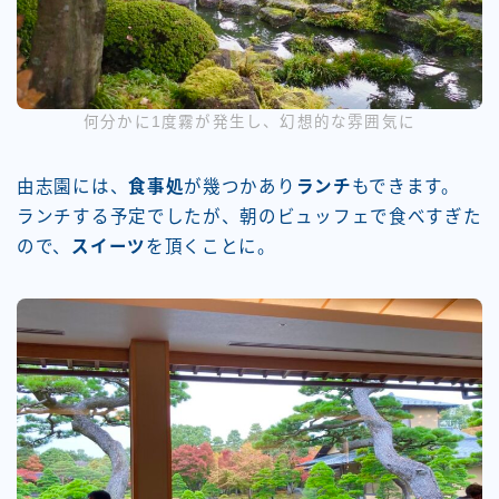
何分かに1度霧が発生し、幻想的な雰囲気に
由志園には、
食事処
が幾つかあり
ランチ
もできます。
ランチする予定でしたが、朝のビュッフェで食べすぎた
ので、
スイーツ
を頂くことに。