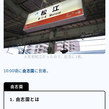
人生初松江だったので、記念に1枚。
10:00頃に
由志園
に到着。
由志園
1. 由志園とは