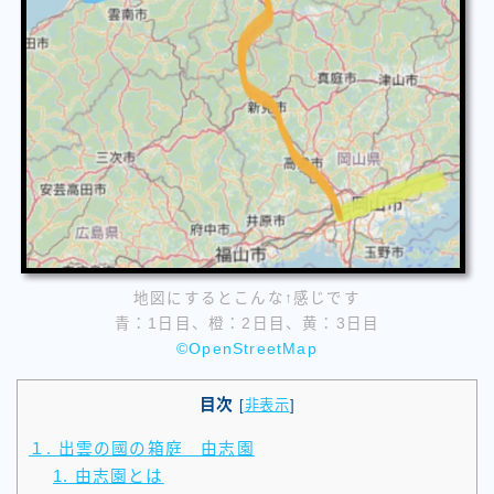
地図にするとこんな↑感じです
青：1日目、橙：2日目、黄：3日目
©︎OpenStreetMap
目次
[
非表示
]
１. 出雲の國の箱庭 由志園
1. 由志園とは