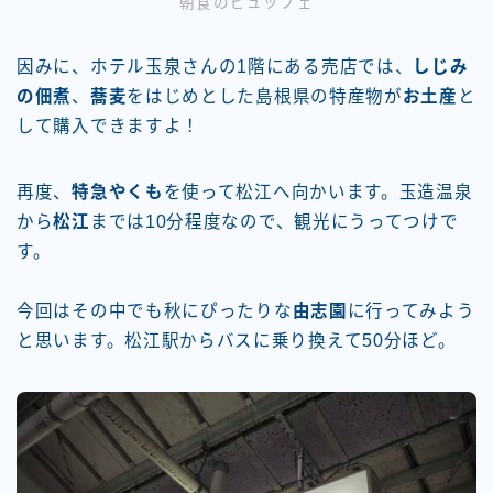
朝食のビュッフェ
因みに、ホテル玉泉さんの1階にある売店では、
しじみ
の佃煮
、
蕎麦
をはじめとした島根県の特産物が
お土産
と
して購入できますよ！
再度、
特急やくも
を使って松江へ向かいます。玉造温泉
から
松江
までは10分程度なので、観光にうってつけで
す。
今回はその中でも秋にぴったりな
由志園
に行ってみよう
と思います。松江駅からバスに乗り換えて50分ほど。