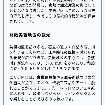
などの産業が発展し、倉敷は
繊維産業の町
として
も有名になりました。美観地区はこのような歴史
的背景を持ち、今でもその伝統的な建築物が保存
されています。
倉敷美観地区の観光
美観地区を訪れると、石畳の通りや白壁の蔵、川
を行き交う和船など、
江戸時代の風情
を感じられ
る景観が広がります。美観地区の中心には
「倉敷
川」
が流れており、その川沿いを歩いたり、和船
に乗って川下りを楽しむこともできます。
エリア内には、
倉敷民藝館
や
大原美術館
などの文
化施設が点在しており、伝統工芸品やアートに触
れることができます。また、レトロなカフェや雑
貨店も多く、散策しながらショッピングやグルメ
を楽しむことができるのも魅力です。