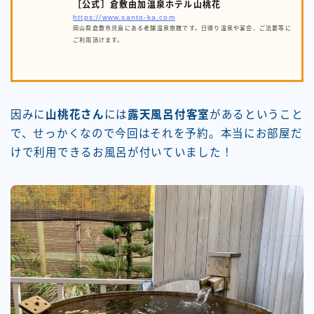
［公式］倉敷由加温泉ホテル山桃花
https://www.santo-ka.com
岡山県倉敷市児島にある老舗温泉旅館です。日帰り温泉や宴会、ご法要等に
ご利用頂けます。
因みに
山桃花さん
には
露天風呂付客室
があるということ
で、せっかくなので今回はそれを予約。本当にお部屋だ
けで利用できるお風呂が付いていました！