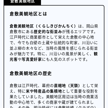
倉敷美観地区
倉敷美観地区とは
倉敷美観地区（くらしきびかんちく）
は、岡山県
倉敷市にある
歴史的な街並み
が残るエリアです。
江戸時代に商業都市として栄えた倉敷の中心地
で、今でも白壁の土蔵や伝統的な町家、川沿いに
並ぶ柳の木々など、当時の風情を感じられる街並
みが魅力です。特に、川沿いの風景が美しく、
観
光客
や
写真愛好家
にも人気のスポットです。
倉敷美観地区の歴史
倉敷は江戸時代、幕府の
直轄地（天領）
として栄
え、特に
米や特産品の集積地
として重要な役割を
果たしていました。美観地区周辺は当時の商業活
動の中心地で、多くの商家や蔵が建てられまし
た。その後、明治時代には倉敷紡績（クラボウ）