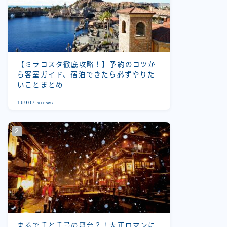
【ミラコスタ徹底攻略！】予約のコツか
ら客室ガイド、宿泊できたら必ずやりた
いことまとめ
16907
views
まるで千と千尋の舞台？！大正ロマンに