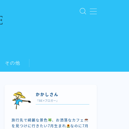
その他
かかしさん
『SE×ブロガー』
旅行先で綺麗な景色
、お洒落なカフェ
を見つけに行きたい7月生まれ
なのに7月