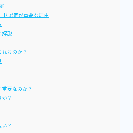
定
ワード選定が重要な理由
説
の解説
られるのか？
例
が重要なのか？
きか？
良い？