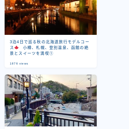
3泊4日で巡る秋の北海道旅行モデルコー
ス
小樽、札幌、登別温泉、函館の絶
景とスイーツを満喫①
1876
views