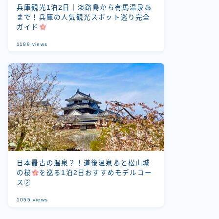
兵庫観光1泊2日｜淡路島から有馬温泉♨
まで！兵庫の人気観光スポット巡り完全
ガイド
1189
views
日本最古の温泉？！道後温泉♨と松山城
の桜
を巡る1泊2日おすすめモデルコー
ス②
1055
views