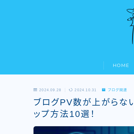
デモプリセット記事 #5
プライバシーポリシー
利用規約／特定商取引法に基づく表記
HOME
新着記事
新着記事一覧
有料記事の決済完了ページ
運営者情報
2024.09.28
2024.10.31
ブログ関連
ブログPV数が上がらな
ップ方法10選！